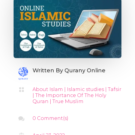
Written By
Qurany Online

About Islam
|
Islamic studies
|
Tafsir
|
The Importance Of The Holy
Quran
|
True Muslim

0 Comment(s)