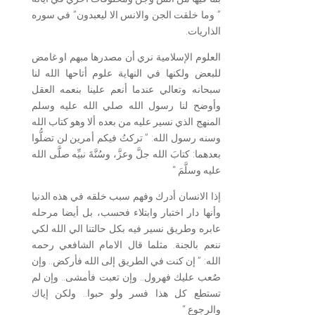
” وما خلقت الجن والانس الا ليعبدون” في سوره
الذاريات.
العلوم الإسلامية نري أن مصدرها مبهم او غامض
للبعض ولكنها في النهاية علوم أتاحها الله لنا
سبحانه وتعالي عندما أنعم علينا بنعمه العقل
وأوضح لنا رسول الله صلي الله عليه وسلم
المنهج الذي نسير عليه من بعده ألا وهو كتاب الله
وسنه رسول الله: ” تركتُ فيكم أمرين لن تضلُّوا
بعدهما: كتابَ الله جلَّ وعزَّ، وسُنَّةَ نبيِّه صلَّى الله
عليه وسلَّمَ “
إذا الانسان أدرك وفهم سبب خلقه في هذه الدنيا
وأنها دار اختبار وابتلاء فحسب، بل أيضا مرحله
عابره وطريق نسير فيه بكل حالتنا الي الله لكي
ننعم بالجنة. مثلما قال الامام الشافعي رحمه
الله: ” إن كنت في الطريق إلى الله فأركض.. وإن
صٌعب عليك فهرول.. وإن تعبت فأمشى.. وإن لم
تستطع كل هذا فسر ولو حبوا.. ولكن إياك
والرجوع “