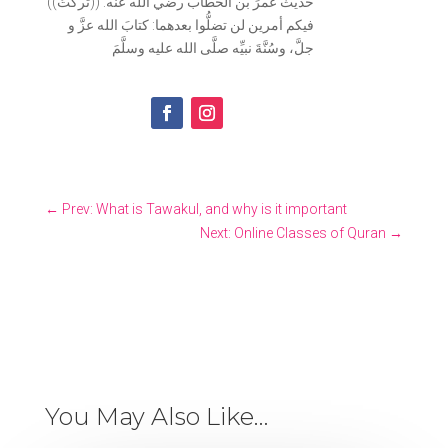
((حديث عُمرَ بن الخطَّاب رضي الله عنه: ((تركتُ
فيكم أمرين لن تضلُّوا بعدهما: كتابَ الله عزَّ و
جلَّ، وسُنَّةَ نبيِّه صلَّى الله عليه وسلَّمَ
←
Prev: What is Tawakul, and why is it important
Next: Online Classes of Quran
→
You May Also Like…