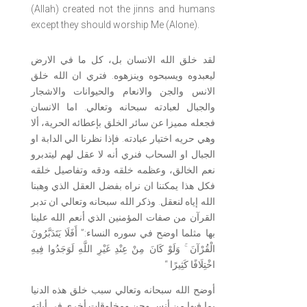
(Allah) created not the jinns and humans
except they should worship Me (Alone).
لقد خلق الله الانسان بل، كل ما في الارض
ليعبدوه ويسبحوه وينزهوه. فتري ان الله خلق
الانس والجن والانعام والحيوانات والاشجار
والجبال لعبادته سبحانه وتعالي. اما الانسان
فجعله مميزا عن سائر الخلق بإعطائه الحرية، ألا
وهي حريه اختيار عبادته. فإذا نظرنا الي الدابة او
الجبال او السحاب فنري أنه لا عقل لهم ليتدبرو
نعم الخالق، وعظمه خلقه ودقه وتفاصيل خلقه
فكل هذا يمكننا ان نراه بفضل العقل الذي وهبنا
الله إياه لنعقل. وذكر الله سبحانه وتعالي ان تدبر
القرآن من صفات المؤمنين الذي أنعم الله علينا
بها مثلما اوضح في سوره النساء:” أَفَلَا يَتَدَبَّرُونَ
الْقُرْآنَ ۚ وَلَوْ كَانَ مِنْ عِنْدِ غَيْرِ اللَّهِ لَوَجَدُوا فِيهِ
اخْتِلَافًا كَثِيرًا “
أوضح الله سبحانه وتعالي سبب خلق هذه الدنيا
بما فيها من أنس وجن ومخلوقات أخري في أياته