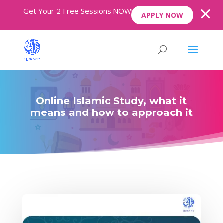
Get Your 2 Free Sessions NOW!
APPLY NOW
Online Islamic Study, what it
means and how to approach it